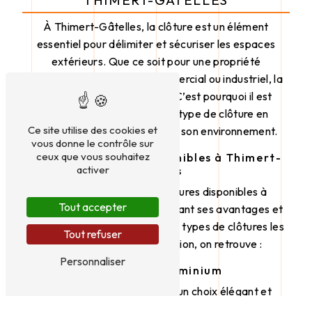
À Thimert-Gâtelles, la clôture est un élément
essentiel pour délimiter et sécuriser les espaces
extérieurs. Que ce soit pour une propriété
résidentielle, un espace commercial ou industriel, la
clôture joue un rôle crucial. C’est pourquoi il est
primordial de choisir le bon type de clôture en
Ce site utilise des cookies et
fonction de ses besoins et de son environnement.
vous donne le contrôle sur
ceux que vous souhaitez
Types de Clôtures disponibles à Thimert-
activer
Gâtelles
Il existe une variété de clôtures disponibles à
Tout accepter
Thimert-Gâtelles, chacune ayant ses avantages et
ses caractéristiques. Parmi les types de clôtures les
Tout refuser
plus populaires dans la région, on retrouve :
Personnaliser
Clôture en Aluminium
La clôture en aluminium est un choix élégant et
durable pour délimiter votre propriété. Résistante à