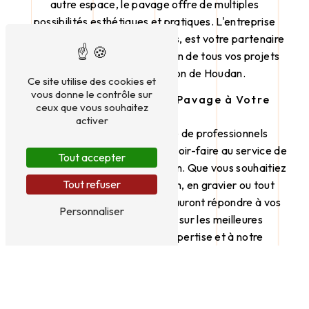
autre espace, le pavage offre de multiples
possibilités esthétiques et pratiques. L'entreprise
CTP, basée à Thimert-Gâtelles, est votre partenaire
de confiance pour la réalisation de tous vos projets
de pavage dans la région de Houdan.
Ce site utilise des cookies et
vous donne le contrôle sur
Des Professionnels du Pavage à Votre
ceux que vous souhaitez
Service
activer
L'équipe de CTP, composée de professionnels
expérimentés, met tout son savoir-faire au service de
Tout accepter
vos projets de pavage à Houdan. Que vous souhaitiez
Tout refuser
un pavage en pierre, en béton, en gravier ou tout
autre matériau, nos experts sauront répondre à vos
Personnaliser
attentes et vous conseiller sur les meilleures
solutions. Grâce à notre expertise et à notre
équipement de qualité, nous réalisons des travaux de
pavage durables et esthétiques.
Un Large Choix de Pavage pour Tous les